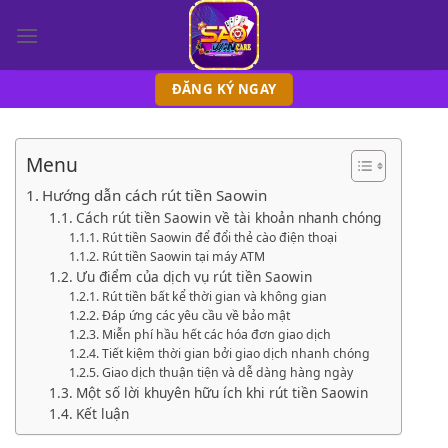
Chuyển
đến
nội
ĐĂNG KÝ NGAY
dung
Menu
Hướng dẫn cách rút tiền Saowin
Cách rút tiền Saowin về tài khoản nhanh chóng
Rút tiền Saowin để đổi thẻ cào điện thoại
Rút tiền Saowin tại máy ATM
Ưu điểm của dịch vụ rút tiền Saowin
Rút tiền bất kể thời gian và không gian
Đáp ứng các yêu cầu về bảo mật
Miễn phí hầu hết các hóa đơn giao dịch
Tiết kiệm thời gian bởi giao dịch nhanh chóng
Giao dịch thuận tiện và dễ dàng hàng ngày
Một số lời khuyên hữu ích khi rút tiền Saowin
Kết luận