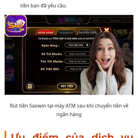
tiền bạn đã yêu cầu.
Rút tiền Saowin tại máy ATM sau khi chuyển tiền về
ngân hàng
Ưu điểm của dịch vụ