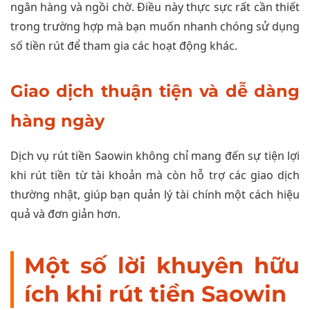
ngân hàng và ngồi chờ. Điều này thực sực rất cần thiết
trong trường hợp mà bạn muốn nhanh chóng sử dụng
số tiền rút để tham gia các hoạt động khác.
Giao dịch thuận tiện và dễ dàng
hàng ngày
Dịch vụ rút tiền Saowin không chỉ mang đến sự tiện lợi
khi rút tiền từ tài khoản mà còn hỗ trợ các giao dịch
thường nhật, giúp bạn quản lý tài chính một cách hiệu
quả và đơn giản hơn.
Một số lời khuyên hữu
ích khi rút tiền Saowin