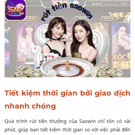
Tiết kiệm thời gian bởi giao dịch
nhanh chóng
Quá trình rút tiền thưởng của Saowin chỉ tốn có vài
phút, giúp bạn tiết kiệm thời gian so với việc phải đến