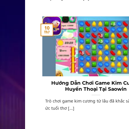
10
Th7
Hướng Dẫn Chơi Game Kim C
Huyền Thoại Tại Saowin
Trò chơi game kim cương từ lâu đã khắc s
ức tuổi thơ [...]