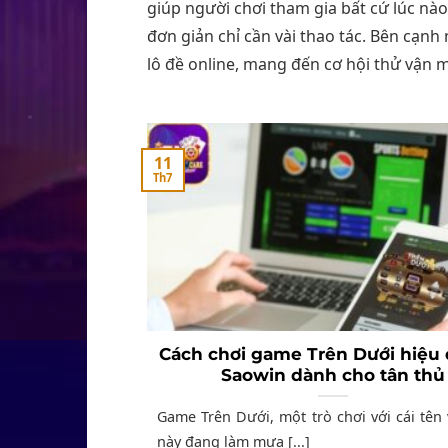
giúp người chơi tham gia bất cứ lúc nào
đơn giản chỉ cần vài thao tác. Bên cạ
lô đề online, mang đến cơ hội thử vận 
11
Th7
Cách chơi game Trên Dưới hiệu 
Saowin dành cho tân thủ
Game Trên Dưới, một trò chơi với cái tên
này đang làm mưa [...]