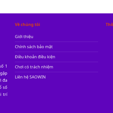
Về chúng tôi
Thô
Giới thiệu
Chính sách bảo mật
Điều khoản điều kiện
số 1
Chơi có trách nhiệm
ngập
Liên hệ SAOWIN
i đa
ổ số
 trí