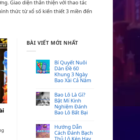
ng. Giao diện thân thiện với thao tác
hình thức từ xổ số kiến thiết 3 miền đến
BÀI VIẾT MỚI NHẤT
Bí Quyết Nuôi
Dàn Đề 60
Khung 3 Ngày
Bao Xài Cả Năm
Bao Lô Là Gì?
Bật Mí Kinh
Nghiệm Đánh
ài
Bao Lô Bất Bại
Hướng Dẫn
ng
Cách Đánh Bạch
Thủ Lô Kép Hay