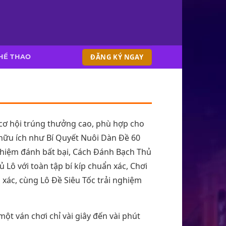
ĐĂNG KÝ NGAY
HỂ THAO
 cơ hội trúng thưởng cao, phù hợp cho
t hữu ích như Bí Quyết Nuôi Dàn Đề 60
nghiệm đánh bất bại, Cách Đánh Bạch Thủ
 Lô với toàn tập bí kíp chuẩn xác, Chơi
xác, cùng Lô Đề Siêu Tốc trải nghiệm
ột ván chơi chỉ vài giây đến vài phút