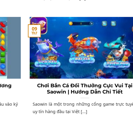
09
Th7
ương
Chơi Bắn Cá Đổi Thưởng Cực Vui Tại
Saowin | Hướng Dẫn Chi Tiết
âu vào ký
Saowin là một trong những cổng game trực tuy
uy tín hàng đầu tại Việt [...]