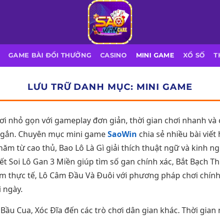
GAME BÀI ĐỔI THƯỞNG
CASINO
MINI GAME
XỔ SỐ
T
LƯU TRỮ DANH MỤC:
MINI GAME
ơi nhỏ gọn với gameplay đơn giản, thời gian chơi nhanh và
n ngắn. Chuyên mục mini game
SaoWin
chia sẻ nhiều bài viế
năm từ cao thủ, Bao Lô Là Gì giải thích thuật ngữ và kinh 
ết Soi Lô Gan 3 Miền giúp tìm số gan chính xác, Bắt Bạch Thủ
m thực tế, Lô Câm Đầu Và Đuôi với phương pháp chơi chính 
i ngày.
Bầu Cua, Xóc Đĩa đến các trò chơi dân gian khác. Thời gian m