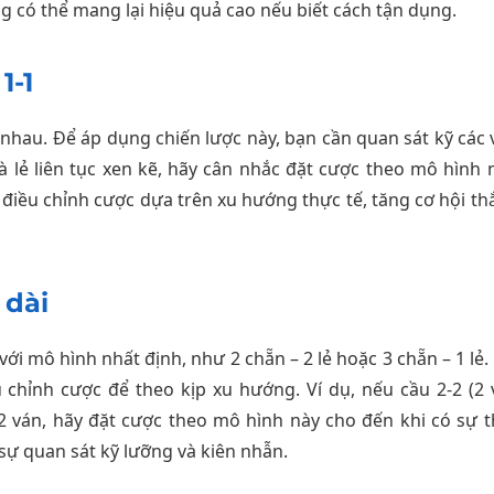
 có thể mang lại hiệu quả cao nếu biết cách tận dụng.
1-1
ẽ nhau. Để áp dụng chiến lược này, bạn cần quan sát kỹ các
 lẻ liên tục xen kẽ, hãy cân nhắc đặt cược theo mô hình n
à điều chỉnh cược dựa trên xu hướng thực tế, tăng cơ hội t
 dài
ới mô hình nhất định, như 2 chẵn – 2 lẻ hoặc 3 chẵn – 1 lẻ.
u chỉnh cược để theo kịp xu hướng. Ví dụ, nếu cầu 2-2 (2 
 12 ván, hãy đặt cược theo mô hình này cho đến khi có sự 
sự quan sát kỹ lưỡng và kiên nhẫn.