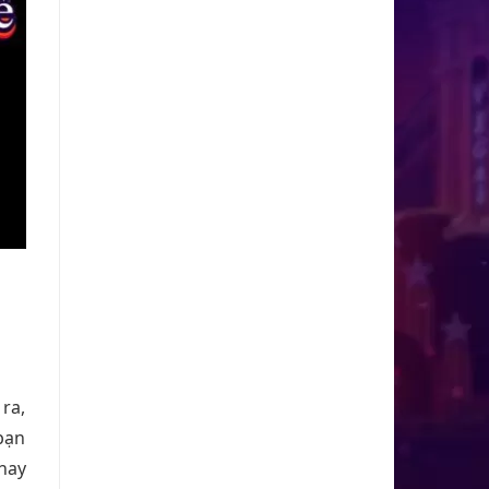
ra,
bạn
thay