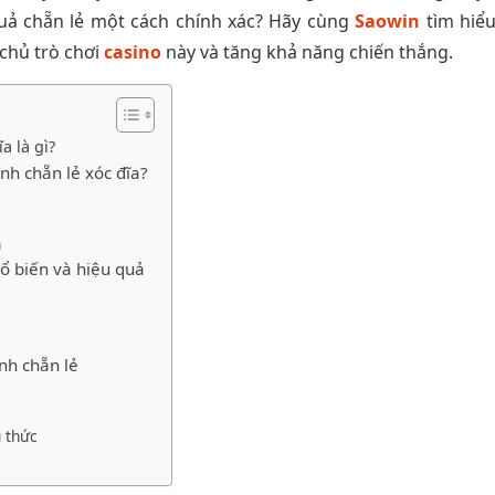
quả chẵn lẻ một cách chính xác? Hãy cùng
Saowin
tìm hiểu
chủ trò chơi
casino
này và tăng khả năng chiến thắng.
a là gì?
ính chẵn lẻ xóc đĩa?
n
̉ biến và hiệu quả
tính chẵn lẻ
g thức