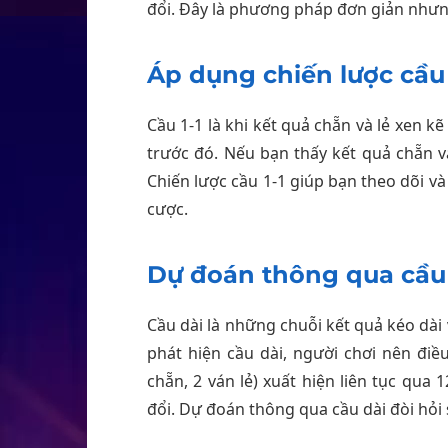
đổi. Đây là phương pháp đơn giản nhưng
Áp dụng chiến lược cầu 
Cầu 1-1 là khi kết quả chẵn và lẻ xen k
trước đó. Nếu bạn thấy kết quả chẵn và
Chiến lược cầu 1-1 giúp bạn theo dõi v
cược.
Dự đoán thông qua cầu
Cầu dài là những chuỗi kết quả kéo dài v
phát hiện cầu dài, người chơi nên điề
chẵn, 2 ván lẻ) xuất hiện liên tục qua
đổi. Dự đoán thông qua cầu dài đòi hỏi 