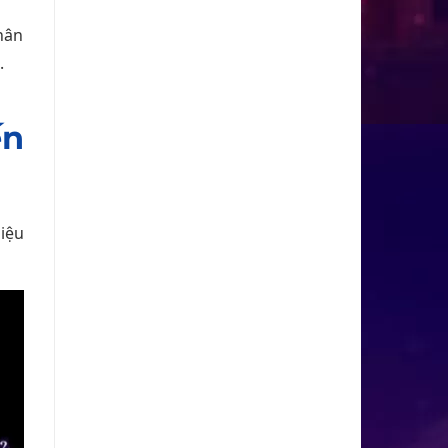
hân
.
́n
hiệu