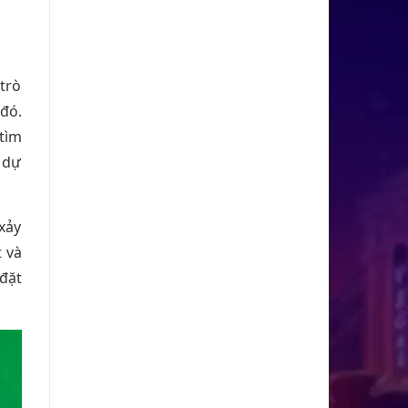
trò
đó.
 tìm
g dự
 xảy
t và
đặt