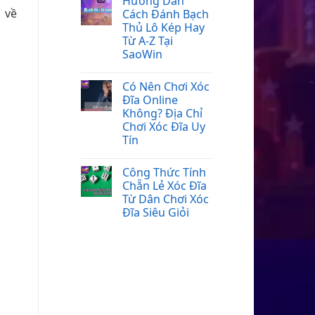
Hướng Dẫn
 về
Cách Đánh Bạch
Thủ Lô Kép Hay
Từ A-Z Tại
SaoWin
Có Nên Chơi Xóc
Đĩa Online
Không? Địa Chỉ
Chơi Xóc Đĩa Uy
Tín
Công Thức Tính
Chẵn Lẻ Xóc Đĩa
Từ Dân Chơi Xóc
Đĩa Siêu Giỏi