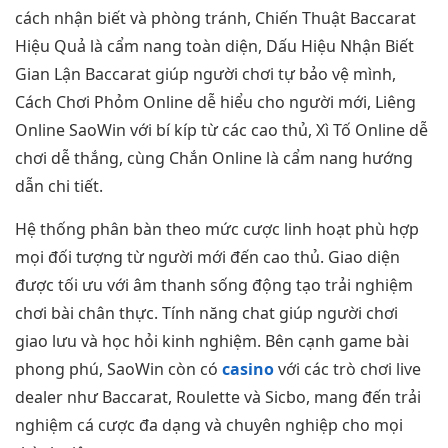
cách nhận biết và phòng tránh, Chiến Thuật Baccarat
Hiệu Quả là cẩm nang toàn diện, Dấu Hiệu Nhận Biết
Gian Lận Baccarat giúp người chơi tự bảo vệ mình,
Cách Chơi Phỏm Online dễ hiểu cho người mới, Liêng
Online SaoWin với bí kíp từ các cao thủ, Xì Tố Online dễ
chơi dễ thắng, cùng Chắn Online là cẩm nang hướng
dẫn chi tiết.
Hệ thống phân bàn theo mức cược linh hoạt phù hợp
mọi đối tượng từ người mới đến cao thủ. Giao diện
được tối ưu với âm thanh sống động tạo trải nghiệm
chơi bài chân thực. Tính năng chat giúp người chơi
giao lưu và học hỏi kinh nghiệm. Bên cạnh game bài
phong phú, SaoWin còn có
casino
với các trò chơi live
dealer như Baccarat, Roulette và Sicbo, mang đến trải
nghiệm cá cược đa dạng và chuyên nghiệp cho mọi