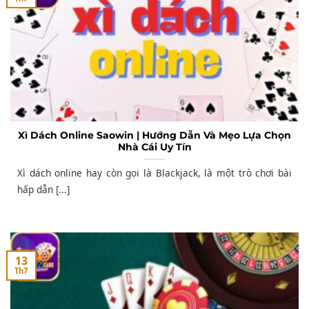
Xì Dách Online Saowin | Hướng Dẫn Và Mẹo Lựa Chọn
Nhà Cái Uy Tín
Xì dách online hay còn gọi là Blackjack, là một trò chơi bài
hấp dẫn [...]
13
Th7