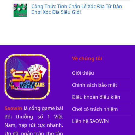
Công Thức Tính Chẵn Lẻ Xóc Đĩa Từ Dân
Chơi Xóc Đĩa Siêu Giỏi
Về chúng tôi
Giới thiệu
Chính sách bảo mật
Điều khoản điều kiện
Saowin
là cổng game bài
Chơi có trách nhiệm
đổi thưởng số 1 Việt
Liên hệ SAOWIN
Nam, nạp rút cực nhanh.
Ưu đãi ngập tràn cho tân