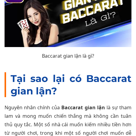
Baccarat gian lận là gì?
Tại sao lại có Baccarat
gian lận?
Nguyên nhân chính của
Baccarat gian lận
là sự tham
lam và mong muốn chiến thắng mà không cần tuân
thủ quy tắc. Một số nhà cái muốn kiếm nhiều tiền hơn
từ người chơi, trong khi một số người chơi muốn dễ