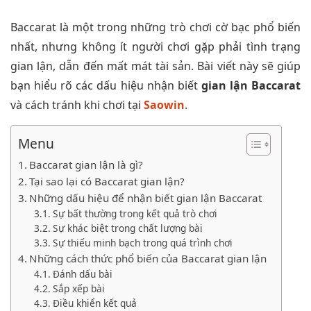
Baccarat là một trong những trò chơi cờ bạc phổ biến
nhất, nhưng không ít người chơi gặp phải tình trạng
gian lận, dẫn đến mất mát tài sản. Bài viết này sẽ giúp
bạn hiểu rõ các dấu hiệu nhận biết
gian lận Baccarat
và cách tránh khi chơi tại
Saowin
.
Menu
Baccarat gian lận là gì?
Tại sao lại có Baccarat gian lận?
Những dấu hiệu để nhận biết gian lận Baccarat
Sự bất thường trong kết quả trò chơi
Sự khác biệt trong chất lượng bài
Sự thiếu minh bạch trong quá trình chơi
Những cách thức phổ biến của Baccarat gian lận
Đánh dấu bài
Sắp xếp bài
Điều khiển kết quả