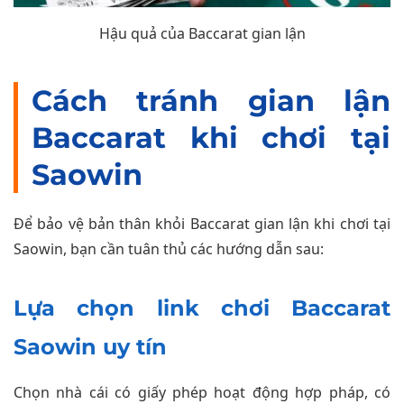
Hậu quả của Baccarat gian lận
Cách tránh gian lận
Baccarat khi chơi tại
Saowin
Để bảo vệ bản thân khỏi Baccarat gian lận khi chơi tại
Saowin, bạn cần tuân thủ các hướng dẫn sau:
Lựa chọn link chơi Baccarat
Saowin uy tín
Chọn nhà cái có giấy phép hoạt động hợp pháp, có