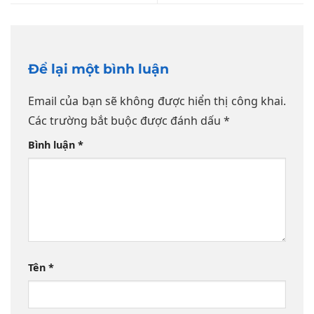
Để lại một bình luận
Email của bạn sẽ không được hiển thị công khai.
Các trường bắt buộc được đánh dấu
*
Bình luận
*
Tên
*