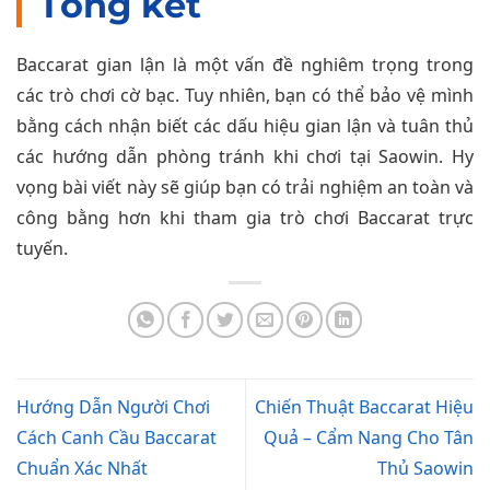
Tổng kết
Baccarat gian lận là một vấn đề nghiêm trọng trong
các trò chơi cờ bạc. Tuy nhiên, bạn có thể bảo vệ mình
bằng cách nhận biết các dấu hiệu gian lận và tuân thủ
các hướng dẫn phòng tránh khi chơi tại Saowin. Hy
vọng bài viết này sẽ giúp bạn có trải nghiệm an toàn và
công bằng hơn khi tham gia trò chơi Baccarat trực
tuyến.
Hướng Dẫn Người Chơi
Chiến Thuật Baccarat Hiệu
Cách Canh Cầu Baccarat
Quả – Cẩm Nang Cho Tân
Chuẩn Xác Nhất
Thủ Saowin