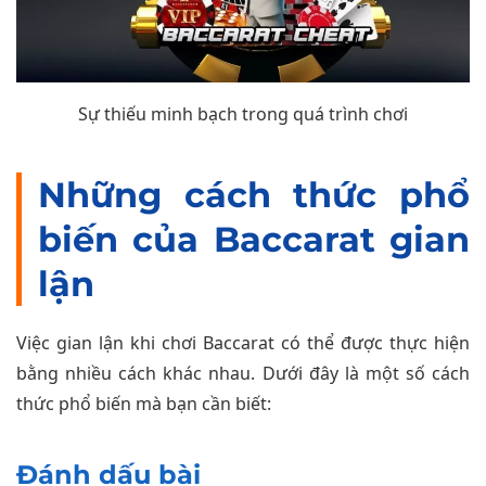
Sự thiếu minh bạch trong quá trình chơi
Những cách thức phổ
biến của Baccarat gian
lận
Việc gian lận khi chơi Baccarat có thể được thực hiện
bằng nhiều cách khác nhau. Dưới đây là một số cách
thức phổ biến mà bạn cần biết:
Đánh dấu bài