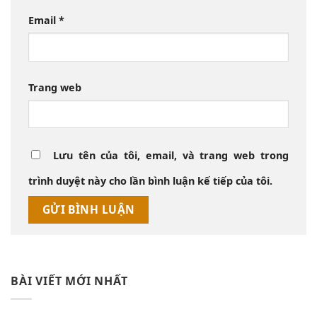
Email
*
Trang web
Lưu tên của tôi, email, và trang web trong
trình duyệt này cho lần bình luận kế tiếp của tôi.
BÀI VIẾT MỚI NHẤT